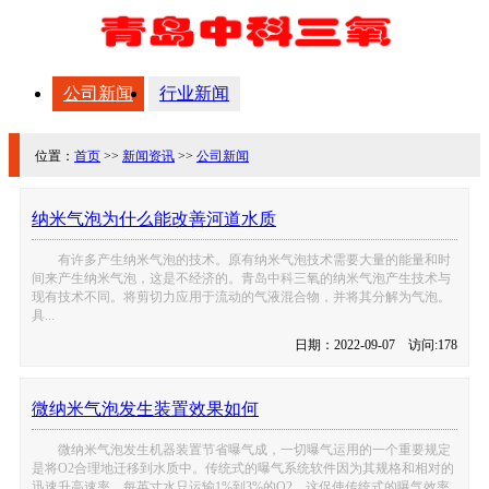
公司新闻
行业新闻
位置：
首页
>>
新闻资讯
>>
公司新闻
纳米气泡为什么能改善河道水质
有许多产生纳米气泡的技术。原有纳米气泡技术需要大量的能量和时
间来产生纳米气泡，这是不经济的。青岛中科三氧的纳米气泡产生技术与
现有技术不同。将剪切力应用于流动的气液混合物，并将其分解为气泡。
具...
日期：2022-09-07 访问:178
微纳米气泡发生装置效果如何
微纳米气泡发生机器装置节省曝气成，一切曝气运用的一个重要规定
是将O2合理地迁移到水质中。传统式的曝气系统软件因为其规格和相对的
迅速升高速率，每英寸水只运输1%到3%的O2。这促使传统式的曝气效率