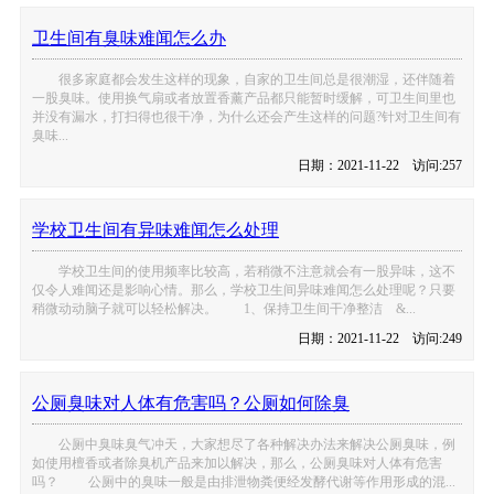
卫生间有臭味难闻怎么办
很多家庭都会发生这样的现象，自家的卫生间总是很潮湿，还伴随着
一股臭味。使用换气扇或者放置香薰产品都只能暂时缓解，可卫生间里也
并没有漏水，打扫得也很干净，为什么还会产生这样的问题?针对卫生间有
臭味...
日期：2021-11-22 访问:257
学校卫生间有异味难闻怎么处理
学校卫生间的使用频率比较高，若稍微不注意就会有一股异味，这不
仅令人难闻还是影响心情。那么，学校卫生间异味难闻怎么处理呢？只要
稍微动动脑子就可以轻松解决。 1、保持卫生间干净整洁 &...
日期：2021-11-22 访问:249
公厕臭味对人体有危害吗？公厕如何除臭
公厕中臭味臭气冲天，大家想尽了各种解决办法来解决公厕臭味，例
如使用檀香或者除臭机产品来加以解决，那么，公厕臭味对人体有危害
吗？ 公厕中的臭味一般是由排泄物粪便经发酵代谢等作用形成的混...